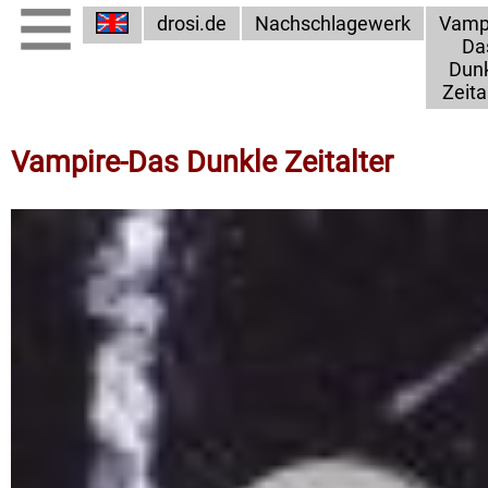
drosi.de
Nachschlagewerk
Vampi
Da
Dun
Zeita
Vampire-Das Dunkle Zeitalter