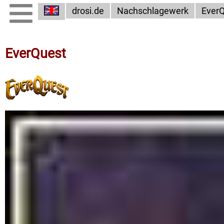
drosi.de
Nachschlagewerk
Ever
EverQuest