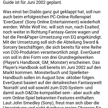
Guide ist für Juni 2002 geplant.
Was einst bei Diablo ganz gut geklappt hat¸ soll nun
auch beim erfolgreichen PC-Online-Rollenspiel
'EverQuest' (Sony Online Entertainment) wiederholt
werden. White Wolf Inc. will sich nun¸ nach Exalted¸
noch weiter in Richtung Fantasy-Genre wagen und
hat die Pen&Paper-Umsetzung von EQ angekündigt.
Mit der Umsetzung soll sich die Abteilung Sword &
Sorcery beschäftigen¸ die sich bereits für eine Reihe
von D20-Produkten verantwortlich zeigt. EverQuest
von soll in drei Form von drei Grundregelwerken
(Player's Handbook¸ GM¸ Monster) erscheinen. Das
Player's Handbook soll bereits im Juni 2002 auf den
Markt kommen. Monsterbuch und Spielleiter-
Handbuch sollen im August bzw. oktober folgen.
EverQuest basiert auf der detailreichen Fantasywelt
'Norrath' und soll sowohl zum D20-System- und
damit auch D&D3e-kompatibel sein - aber auch alle
vom Online-Spiel bekannten Features enthalten.
Laut John Smedley (Sony)¸ freut man sich über die
Umsetztung und sieht durchaus rosige Chancen für