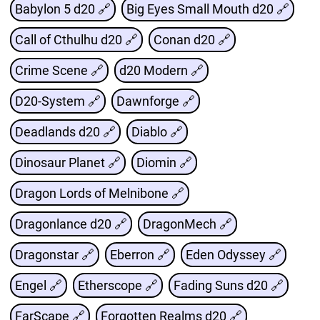
Babylon 5 d20 🔗
Big Eyes Small Mouth d20 🔗
Call of Cthulhu d20 🔗
Conan d20 🔗
Crime Scene 🔗
d20 Modern 🔗
D20-System 🔗
Dawnforge 🔗
Deadlands d20 🔗
Diablo 🔗
Dinosaur Planet 🔗
Diomin 🔗
Dragon Lords of Melnibone 🔗
Dragonlance d20 🔗
DragonMech 🔗
Dragonstar 🔗
Eberron 🔗
Eden Odyssey 🔗
Engel 🔗
Etherscope 🔗
Fading Suns d20 🔗
FarScape 🔗
Forgotten Realms d20 🔗