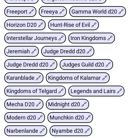
Freeport 🔗
Freeya 🔗
Gamma World d20 🔗
Horizon D20 🔗
Hunt-Rise of Evil 🔗
Interstellar Journeys 🔗
Iron Kingdoms 🔗
Jeremiah 🔗
Judge Dredd d20 🔗
Judge Dredd d20 🔗
Judges Guild d20 🔗
Karanblade 🔗
Kingdoms of Kalamar 🔗
Kingdoms of Telgard 🔗
Legends and Lairs 🔗
Mecha D20 🔗
Midnight d20 🔗
Modern d20 🔗
Munchkin d20 🔗
Narbenlande 🔗
Nyambe d20 🔗