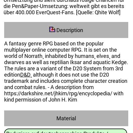
die Pen&Paper-Umsetzung: weltweit gibt es bereits
über 400.000 EverQuest-Fans. [Quelle: Qhite Wolf]
Description
A fantasy genre RPG based on the popular
multiplayer online computer RPG. It is set on the
world of Norrath¸ inhabited by humans¸ elves¸ and
dwarves as well as reptilian Iksar and aquatic Kedge.
The rules are a variant of the D20 System from 3rd
edition
D&D
¸ although it does not use the D20
trademark and includes complete character creation
and combat rules. - A description from
https://darkshire.net/jhkim/rpg/encyclopedia/ with
kind permission of John H. Kim
Material