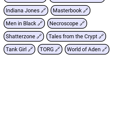
Indiana Jones 🔗
Masterbook 🔗
Men in Black 🔗
Necroscope 🔗
Shatterzone 🔗
Tales from the Crypt 🔗
Tank Girl 🔗
TORG 🔗
World of Aden 🔗