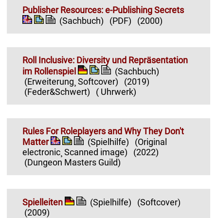
Publisher Resources: e-Publishing Secrets
(Sachbuch)
(PDF)
(2000)
Roll Inclusive: Diversity und Repräsentation
im Rollenspiel
(Sachbuch)
(Erweiterung¸ Softcover)
(2019)
(Feder&Schwert)
( Uhrwerk)
Rules For Roleplayers and Why They Don't
Matter
(Spielhilfe)
(Original
electronic¸ Scanned image)
(2022)
(Dungeon Masters Guild)
Spielleiten
(Spielhilfe)
(Softcover)
(2009)