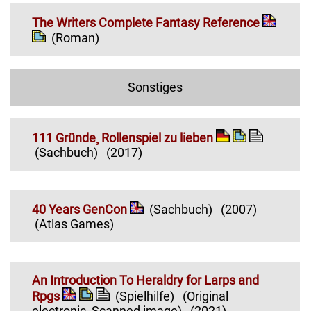
The Writers Complete Fantasy Reference
(Roman)
Sonstiges
111 Gründe¸ Rollenspiel zu lieben
(Sachbuch)
(2017)
40 Years GenCon
(Sachbuch)
(2007)
(Atlas Games)
An Introduction To Heraldry for Larps and
Rpgs
(Spielhilfe)
(Original
electronic¸ Scanned image)
(2021)