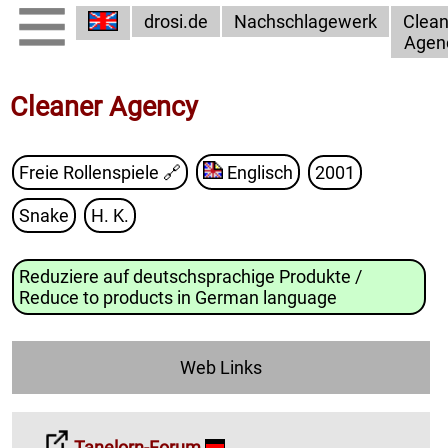
drosi.de
Nachschlagewerk
Clean
Agen
Cleaner Agency
Freie Rollenspiele
🔗
Englisch
2001
Snake
H. K.
Reduziere auf deutschsprachige Produkte /
Reduce to products in German language
Web Links
Tanelorn-Forum