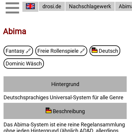
drosi.de
Nachschlagewerk
Abim
Abima
Fantasy
🔗
Freie Rollenspiele
🔗
Deutsch
Dominic Wäsch
Hintergrund
Deutschsprachiges Universal-System für alle Genre
Beschreibung
Das Abima-System ist eine reine Regelansammlung
ohne jeden Hintergrund (ähnlich AD&D¸ allerdings