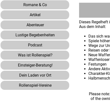
Romane & Co
Artikel
Dieses Regelheft i
Abenteuer
Aus dem Inhalt:
Lustige Begebenheiten
Das sich wa
Spiele höher
Podcast
Wege zur Uns
Reisen oder 
Neue Waffe
Was ist Rollenspiel?
Waffenlose
Festungen
Einsteiger-Beratung!
Andere Aktiv
Charakter-K
Dein Laden vor Ort
Halbmensche
Rollenspiel-Vereine
Please note
of the own