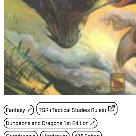
Fantasy 🔗
TSR (Tactical Studies Rules)
Dungeons and Dragons 1st Edition
🔗