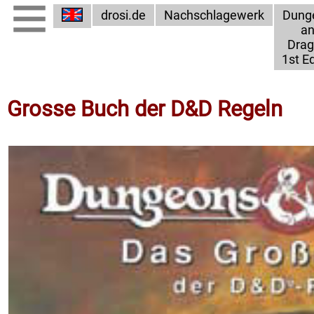
drosi.de
Nachschlagewerk
Dung
a
Dra
1st Ed
Grosse Buch der D&D Regeln