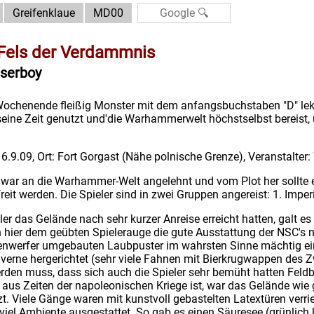
Greifenklaue
MD00
Fels der Verdammnis
serboy
chenende fleißig Monster mit dem anfangsbuchstaben "D" lekto
eine Zeit genutzt und'die Warhammerwelt höchstselbst bereist,
 6.9.09, Ort: Fort Gorgast (Nähe polnische Grenze), Veranstalte
n war an die Warhammer-Welt angelehnt und vom Plot her sollt
eit werden. Die Spieler sind in zwei Gruppen angereist: 1. Imper
er das Gelände nach sehr kurzer Anreise erreicht hatten, galt e
hier dem geübten Spielerauge die gute Ausstattung der NSC's ni
werfer umgebauten Laubpuster im wahrsten Sinne mächtig ein
averne hergerichtet (sehr viele Fahnen mit Bierkrugwappen des Z
den muss, dass sich auch die Spieler sehr bemüht hatten Feld
 aus Zeiten der napoleonischen Kriege ist, war das Gelände wie
zt. Viele Gänge waren mit kunstvoll gebastelten Latextüren verr
iel Ambiente ausgestattet. So gab es einen Säuresee (grünlich l