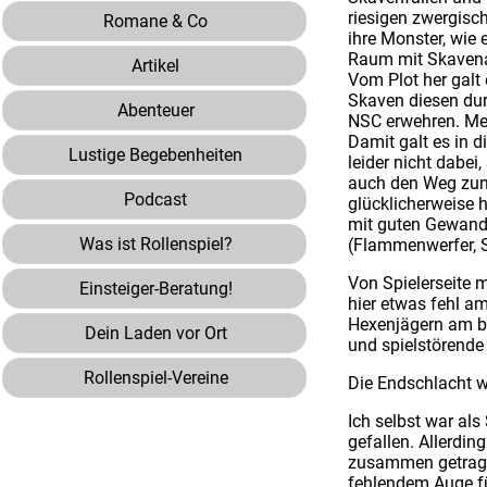
riesigen zwergisc
Romane & Co
ihre Monster, wie
Raum mit Skavenap
Artikel
Vom Plot her galt
Skaven diesen dur
Abenteuer
NSC erwehren. Mei
Damit galt es in d
Lustige Begebenheiten
leider nicht dabe
auch den Weg zum 
Podcast
glücklicherweise 
mit guten Gewandu
Was ist Rollenspiel?
(Flammenwerfer, 
Von Spielerseite 
Einsteiger-Beratung!
hier etwas fehl a
Hexenjägern am be
Dein Laden vor Ort
und spielstörende
Rollenspiel-Vereine
Die Endschlacht 
Ich selbst war al
gefallen. Allerdi
zusammen getragen
fehlendem Auge für