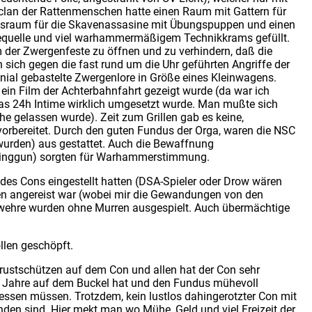
clan der Rattenmenschen hatte einen Raum mit Gattern für
ungsraum für die Skavenassasine mit Übungspuppen und einen
iequelle und viel warhammermäßigem Technikkrams gefüllt.
 der Zwergenfeste zu öffnen und zu verhindern, daß die
sich gegen die fast rund um die Uhr geführten Angriffe der
ial gebastelte Zwergenlore in Größe eines Kleinwagens.
 ein Film der Achterbahnfahrt gezeigt wurde (da war ich
a das 24h Intime wirklich umgesetzt wurde. Man mußte sich
gelassen wurde). Zeit zum Grillen gab es keine,
vorbereitet. Durch den guten Fundus der Orga, waren die NSC
wurden) aus gestattet. Auch die Bewaffnung
tlinggun) sorgten für Warhammerstimmung.
 des Cons eingestellt hatten (DSA-Spieler oder Drow wären
en angereist war (wobei mir die Gewandungen von den
ewehre wurden ohne Murren ausgespielt. Auch übermächtige
len geschöpft.
mbrustschützen auf dem Con und allen hat der Con sehr
ge Jahre auf dem Buckel hat und den Fundus mühevoll
essen müssen. Trotzdem, kein lustlos dahingerotzter Con mit
finden sind. Hier mekt man wo Mühe, Geld und viel Freizeit der