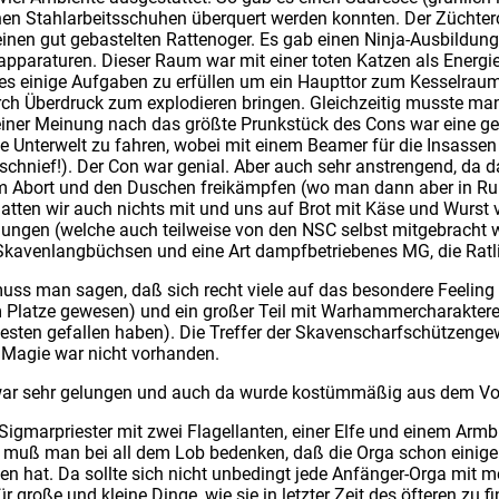
hen Stahlarbeitsschuhen überquert werden konnten. Der Züchter
 einen gut gebastelten Rattenoger. Es gab einen Ninja-Ausbild
paraturen. Dieser Raum war mit einer toten Katzen als Energ
 es einige Aufgaben zu erfüllen um ein Haupttor zum Kesselraum
ch Überdruck zum explodieren bringen. Gleichzeitig musste man 
ner Meinung nach das größte Prunkstück des Cons war eine gen
ie Unterwelt zu fahren, wobei mit einem Beamer für die Insassen
i, schnief!). Der Con war genial. Aber auch sehr anstrengend, d
Abort und den Duschen freikämpfen (wo man dann aber in Ruhe 
hatten wir auch nichts mit und uns auf Brot mit Käse und Wurst 
ngen (welche auch teilweise von den NSC selbst mitgebracht 
Skavenlangbüchsen und eine Art dampfbetriebenes MG, die Ra
muss man sagen, daß sich recht viele auf das besondere Feeling
m Platze gewesen) und ein großer Teil mit Warhammercharakter
sten gefallen haben). Die Treffer der Skavenscharfschützeng
 Magie war nicht vorhanden.
war sehr gelungen und auch da wurde kostümmäßig aus dem Vol
s Sigmarpriester mit zwei Flagellanten, einer Elfe und einem Ar
ng muß man bei all dem Lob bedenken, daß die Orga schon eini
 hat. Da sollte sich nicht unbedingt jede Anfänger-Orga mit m
 große und kleine Dinge, wie sie in letzter Zeit des öfteren zu 