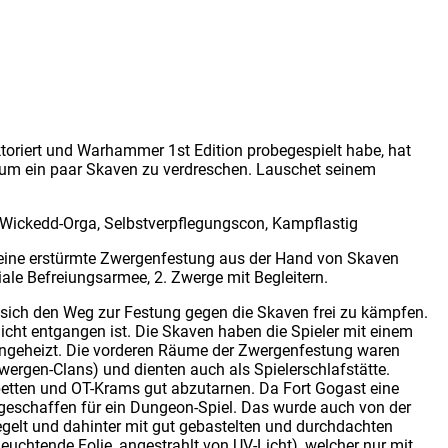
riert und Warhammer 1st Edition probegespielt habe, hat
 um ein paar Skaven zu verdreschen. Lauschet seinem
r: Wickedd-Orga, Selbstverpflegungscon, Kampflastig
e eine erstürmte Zwergenfestung aus der Hand von Skaven
iale Befreiungsarmee, 2. Zwerge mit Begleitern.
s sich den Weg zur Festung gegen die Skaven frei zu kämpfen.
cht entgangen ist. Die Skaven haben die Spieler mit einem
geheizt. Die vorderen Räume der Zwergenfestung waren
wergen-Clans) und dienten auch als Spielerschlafstätte.
betten und OT-Krams gut abzutarnen. Da Fort Gogast eine
 geschaffen für ein Dungeon-Spiel. Das wurde auch von der
iegelt und dahinter mit gut gebastelten und durchdachten
euchtende Folie, angestrahlt von UV-Licht), welcher nur mit