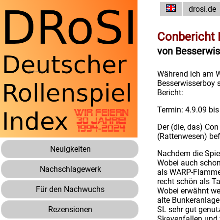
drosi.de
Conbericht 
von Besserwis
Während ich am Wo
Besserwisserboy s
Bericht:
Termin: 4.9.09 bis
Der (die, das) Co
(Rattenwesen) befr
Neuigkeiten
Nachdem die Spiel
Wobei auch schon 
Nachschlagewerk
als WARP-Flammen
recht schön als T
Für den Nachwuchs
Wobei erwähnt wer
alte Bunkeranlage
Rezensionen
SL sehr gut genut
Skavenfallen und v