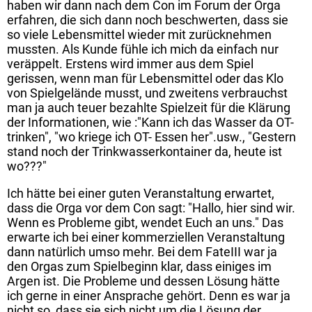
haben wir dann nach dem Con im Forum der Orga
erfahren, die sich dann noch beschwerten, dass sie
so viele Lebensmittel wieder mit zurücknehmen
mussten. Als Kunde fühle ich mich da einfach nur
veräppelt. Erstens wird immer aus dem Spiel
gerissen, wenn man für Lebensmittel oder das Klo
von Spielgelände musst, und zweitens verbrauchst
man ja auch teuer bezahlte Spielzeit für die Klärung
der Informationen, wie :"Kann ich das Wasser da OT-
trinken", "wo kriege ich OT- Essen her".usw., "Gestern
stand noch der Trinkwasserkontainer da, heute ist
wo???"
Ich hätte bei einer guten Veranstaltung erwartet,
dass die Orga vor dem Con sagt: "Hallo, hier sind wir.
Wenn es Probleme gibt, wendet Euch an uns." Das
erwarte ich bei einer kommerziellen Veranstaltung
dann natürlich umso mehr. Bei dem FateIII war ja
den Orgas zum Spielbeginn klar, dass einiges im
Argen ist. Die Probleme und dessen Lösung hätte
ich gerne in einer Ansprache gehört. Denn es war ja
nicht so, dass sie sich nicht um die Lösung der