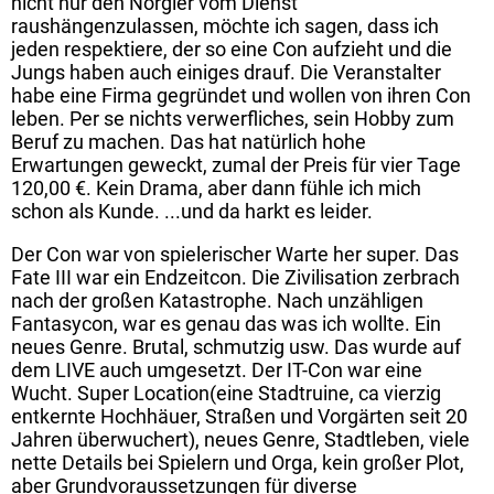
nicht nur den Nörgler vom Dienst
raushängenzulassen, möchte ich sagen, dass ich
jeden respektiere, der so eine Con aufzieht und die
Jungs haben auch einiges drauf. Die Veranstalter
habe eine Firma gegründet und wollen von ihren Con
leben. Per se nichts verwerfliches, sein Hobby zum
Beruf zu machen. Das hat natürlich hohe
Erwartungen geweckt, zumal der Preis für vier Tage
120,00 €. Kein Drama, aber dann fühle ich mich
schon als Kunde. ...und da harkt es leider.
Der Con war von spielerischer Warte her super. Das
Fate III war ein Endzeitcon. Die Zivilisation zerbrach
nach der großen Katastrophe. Nach unzähligen
Fantasycon, war es genau das was ich wollte. Ein
neues Genre. Brutal, schmutzig usw. Das wurde auf
dem LIVE auch umgesetzt. Der IT-Con war eine
Wucht. Super Location(eine Stadtruine, ca vierzig
entkernte Hochhäuer, Straßen und Vorgärten seit 20
Jahren überwuchert), neues Genre, Stadtleben, viele
nette Details bei Spielern und Orga, kein großer Plot,
aber Grundvoraussetzungen für diverse