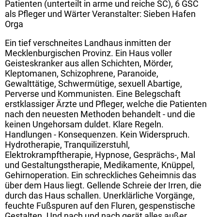
Patienten (unterteilt in arme und reiche SC), 6 GSC
als Pfleger und Wärter Veranstalter: Sieben Hafen
Orga
Ein tief verschneites Landhaus inmitten der
Mecklenburgischen Provinz. Ein Haus voller
Geisteskranker aus allen Schichten, Mörder,
Kleptomanen, Schizophrene, Paranoide,
Gewalttätige, Schwermütige, sexuell Abartige,
Perverse und Kommunisten. Eine Belegschaft
erstklassiger Ärzte und Pfleger, welche die Patienten
nach den neuesten Methoden behandelt - und die
keinen Ungehorsam duldet. Klare Regeln.
Handlungen - Konsequenzen. Kein Widerspruch.
Hydrotherapie, Tranquilizerstuhl,
Elektrokrampftherapie, Hypnose, Gesprächs-, Mal
und Gestaltungstherapie, Medikamente, Knüppel,
Gehirnoperation. Ein schreckliches Geheimnis das
über dem Haus liegt. Gellende Schreie der Irren, die
durch das Haus schallen. Unerklärliche Vorgänge,
feuchte Fußspuren auf den Fluren, gespenstische
Gestalten. Und nach und nach gerät alles außer