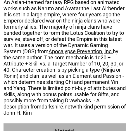
An Asian-themed fantasy RPG based on animated
works such as Naruto and Avatar the Last Airbender.
It is set in a large empire¸ where four years ago the
Emperor declared war on the ninja clans who were
formerly allies. The majority of ninja clans have
banded together to form the Lotus Coalition to try to
survive¸ stave off¸ or defeat the Empire in this latest
war. It uses a version of the Dynamic Gaming
System (DGS) from
Apocalypse Prevention¸ Inc.
by
the same author. The core mechanic is 1d20 +
Attribute + Skill vs. a Target Number of 10¸ 20¸ 30¸ or
40. Character creation is by picking a type (Ninja or
Ronin) and clan¸ as well as an Element and Passion -
which determines starting Chi and permanent Yin
and Yang. There is limited point-buy of attributes and
skills¸ along with bonus points usable for Gifts¸ and
possibly more from taking Drawbacks. - A
description from
darkshire.net
with kind permission of
John H. Kim