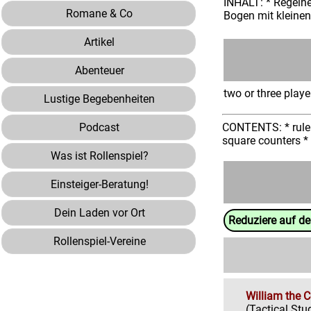
INHALT: * Regelhe
Romane & Co
Bogen mit kleinen
Artikel
Abenteuer
two or three play
Lustige Begebenheiten
Podcast
CONTENTS: * rule b
square counters * 
Was ist Rollenspiel?
Einsteiger-Beratung!
Dein Laden vor Ort
Reduziere auf d
Rollenspiel-Vereine
William the 
(Tactical Stu