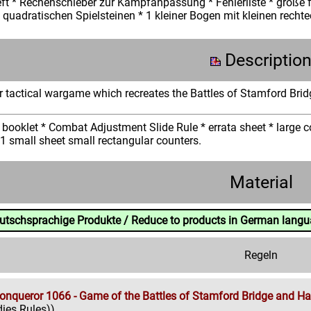
ft * Rechenschieber zur Kampfanpassung * Fehlerliste * große f
 quadratischen Spielsteinen * 1 kleiner Bogen mit kleinen rechte
Descriptio
er tactical wargame which recreates the Battles of Stamford Br
ooklet * Combat Adjustment Slide Rule * errata sheet * large co
1 small sheet small rectangular counters.
Material
eutschsprachige Produkte / Reduce to products in German lang
Regeln
Conqueror 1066 - Game of the Battles of Stamford Bridge and Ha
dies Rules))