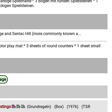
arbige Spielmatte * 3 Bögen mit runden Spielsteinen * 1
ckigen Spielsteinen.
n
idge and Senlac Hill (more commonly known a...
lor play mat * 3 sheets of round counters * 1 sheet small
uage
stings
(Grundregeln)
(Box)
(1976)
(TSR