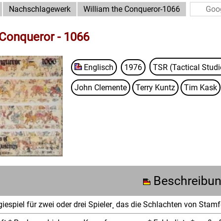
Nachschlagewerk
William the Conqueror-1066
 Conqueror - 1066
Englisch
1976
TSR (Tactical Stud
John Clemente
Terry Kuntz
Tim Kask
Beschreibu
iespiel für zwei oder drei Spieler¸ das die Schlachten von Stamfo