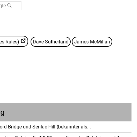
ies Rules)
Dave Sutherland
James McMillan
ng
rd Bridge und Senlac Hill (bekannter als...