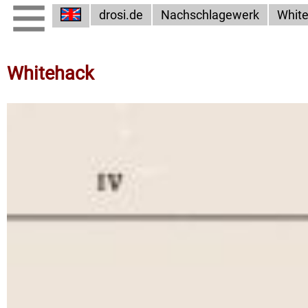
drosi.de
Nachschlagewerk
Whit
Whitehack