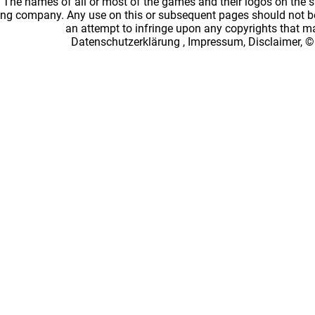
: The names of all or most of the games and their logos on the
ing company. Any use on this or subsequent pages should not be
an attempt to infringe upon any copyrights that 
Datenschutzerklärung
,
Impressum, Disclaimer, ©