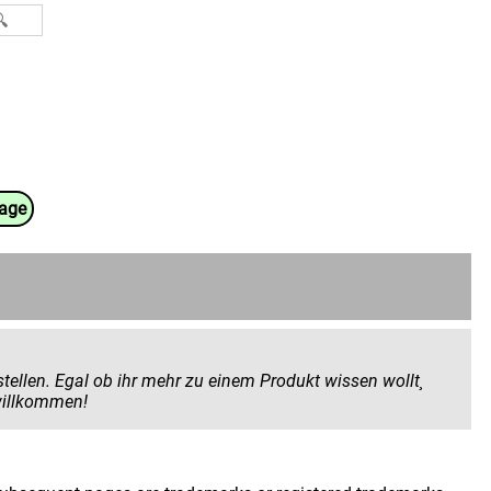
uage
 Produkt wissen wollt¸
 geben wollt. Hier seid ihr herzlich willkommen!