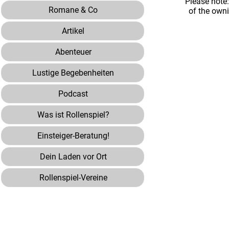
Please note
Romane & Co
of the own
Artikel
Abenteuer
Lustige Begebenheiten
Podcast
Was ist Rollenspiel?
Einsteiger-Beratung!
Dein Laden vor Ort
Rollenspiel-Vereine