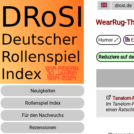
drosi.de
WearRug-Th
Humor
🔗
E
Reduziere auf d
Neuigkeiten
Tanelorn-
Rollenspiel Index
Im Tanelorn-Forum 
Für den Nachwuchs
Rezensionen