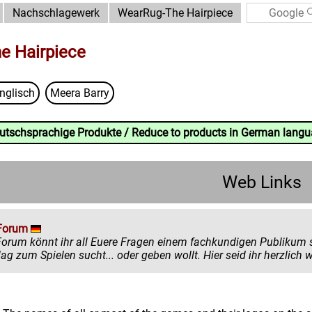
Nachschlagewerk
WearRug-The Hairpiece
e Hairpiece
nglisch
Meera Barry
eutschsprachige Produkte / Reduce to products in German lang
Web Links
Forum
könnt ihr all Euere Fragen einem fachkundigen Publikum stellen. Egal ob ihr mehr zu einem
einen Ratschlag zum Spielen sucht... oder