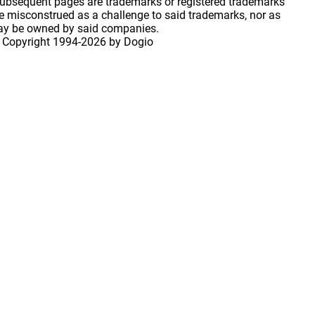
 subsequent pages are trademarks or registered trademarks
 misconstrued as a challenge to said trademarks, nor as
may be owned by said companies.
 Copyright
1994-2026 by Dogio