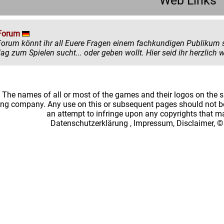
Web Links
Forum
könnt ihr all Euere Fragen einem fachkundigen Publikum stellen. Egal ob ihr mehr zu einem
einen Ratschlag zum Spielen sucht... oder
: The names of all or most of the games and their logos on the
ing company. Any use on this or subsequent pages should not be
an attempt to infringe upon any copyrights that 
Datenschutzerklärung
,
Impressum, Disclaimer, ©