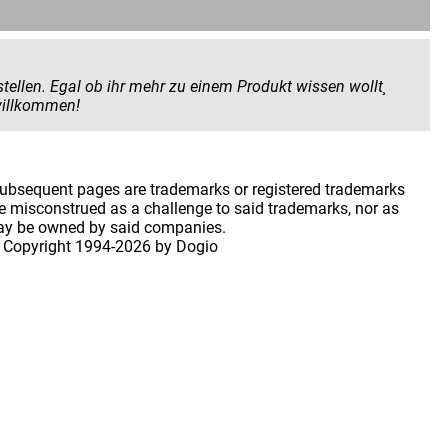
 Produkt wissen wollt¸
 geben wollt. Hier seid ihr herzlich willkommen!
 subsequent pages are trademarks or registered trademarks
 misconstrued as a challenge to said trademarks, nor as
may be owned by said companies.
 Copyright
1994-2026 by Dogio