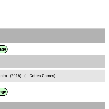
uage
onic)
(2016)
(Ill Gotten Games)
uage