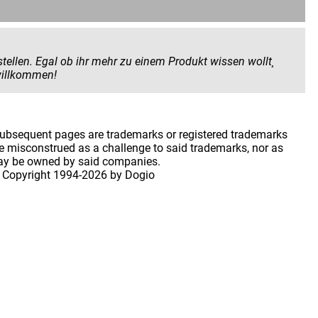
 Produkt wissen wollt¸
 geben wollt. Hier seid ihr herzlich willkommen!
 subsequent pages are trademarks or registered trademarks
 misconstrued as a challenge to said trademarks, nor as
may be owned by said companies.
 Copyright
1994-2026 by Dogio