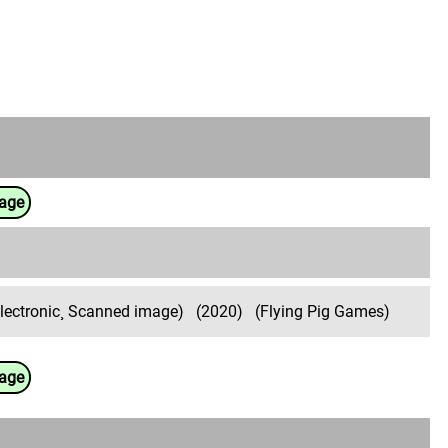
uage
electronic¸ Scanned image)
(2020)
(Flying Pig Games)
uage