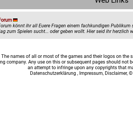
Web Links
Forum
könnt ihr all Euere Fragen einem fachkundigen Publikum stellen. Egal ob ihr mehr zu einem
einen Ratschlag zum Spielen sucht... oder
: The names of all or most of the games and their logos on the
ing company. Any use on this or subsequent pages should not be
an attempt to infringe upon any copyrights that 
Datenschutzerklärung
,
Impressum, Disclaimer, ©