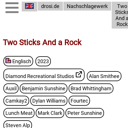
drosi.de
Nachschlagewerk
Two
Stick
And 
Rock
Two Sticks And a Rock
Englisch
2023
Diamond Recreational Studios
Alan Smithee
Auxil
Benjamin Sunshine
Brad Whittingham
Camkay2
Dylan Williams
Fourtec
Lunch Meat
Mark Clark
Peter Sunshine
Steven Alp