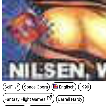
SciFi
🔗
Space Opera
Englisch
1999
Fantasy Flight Games
Darrell Hardy