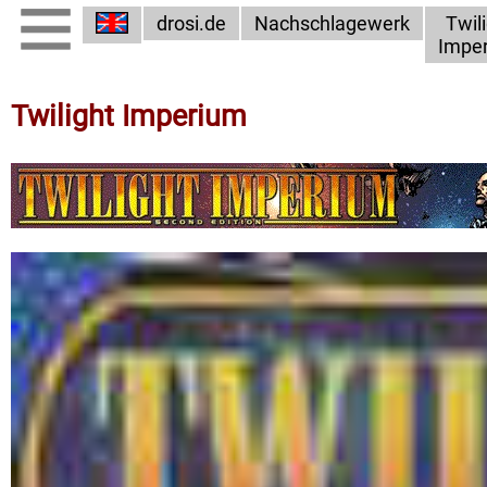
drosi.de
Nachschlagewerk
Twil
Impe
Twilight Imperium