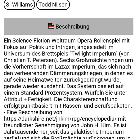
S. Williams
Todd Nilsen
Beschreibung
Ein Science-Fiction-Weltraum-Opera-Rollenspiel mit
Fokus auf Politik und Intrigen¸ angesiedelt im
Universum des Brettspiels "Twilight Imperium" (von
Christian T. Petersen). Sechs Großmächte ringen um
die Vorherrschaft im Lazax-Imperium¸ das sich nach
den verheerenden Dämmerungskriegen¸ in denen es
auf seine Heimatwelten zurückgedrängt wurde¸
gerade wieder ausdehnt. Das System basiert auf
einem Standard-Prozentsystem: Würfeln Sie unter
Attribut + Fertigkeit. Die Charaktererschaffung
erfolgt punktbasiert mit Rassen- und Berufspaketen.
- Eine Beschreibung von
https://darkshire.net/jhkim/rpg/encyclopedia/ mit
freundlicher Genehmigung von John H. Kim. Es ist
Jahrtausende her¸ seit das galaktische Imperium
zerfiel und sich die Großmächte zurückzogen¸ um in