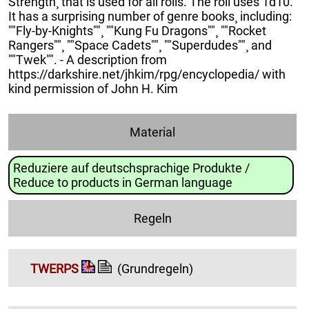
Strength¸ that is used for all rolls. The roll uses 1d10.
It has a surprising number of genre books¸ including:
""Fly-by-Knights""¸ ""Kung Fu Dragons""¸ ""Rocket
Rangers""¸ ""Space Cadets""¸ ""Superdudes""¸ and
""Twek"". - A description from
https://darkshire.net/jhkim/rpg/encyclopedia/ with
kind permission of John H. Kim
Material
Reduziere auf deutschsprachige Produkte /
Reduce to products in German language
Regeln
TWERPS
(Grundregeln)