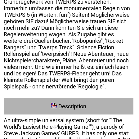
Grundregelwerk von TWERPS zu verstehen.
Immerhin umfassen die monumentalen Regeln von
TWERPS 5 (in Worten: fünf) Seiten! Möglicherweise
gehören SIE dazu! Möglicherweise trauen SIE sich
noch mehr zu? Dann könnten Sie sich an diese
Regelerweiterung wagen. Als Zugabe gibt es
weitere drei Quellenbücher: 'Robopunks"¸ 'Rocket
Rangers" und 'Twerps Treck". Science Fiction
Rollenspiel auf 'twerpsisch"! Neue Abenteuer¸ neue
Nichtspielercharaktere¸ Pläne¸ Abenteuer und noch
vieles mehr. Und wie immer heißt es: einfach lesen
und loslegen! Das TWERPS-Fieber geht um! Das
kleinste Rollenspiel der Welt bringt den puren
Spielspaß - ohne nervtötende 'Regologie".
Description
An ultra-simple universal system (short for ""The
World's Easiest Role-Playing Game"")¸ a parody of
Steve Jackson Games' GURPS. It has only one stat: