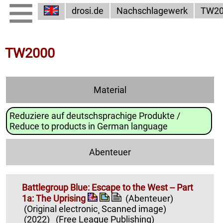
drosi.de
Nachschlagewerk
TW20
TW2000
Material
Reduziere auf deutschsprachige Produkte /
Reduce to products in German language
Abenteuer
Battlegroup Blue: Escape to the West -- Part
1a: The Uprising
(Abenteuer)
(Original electronic¸ Scanned image)
(2022)
(Free League Publishing)