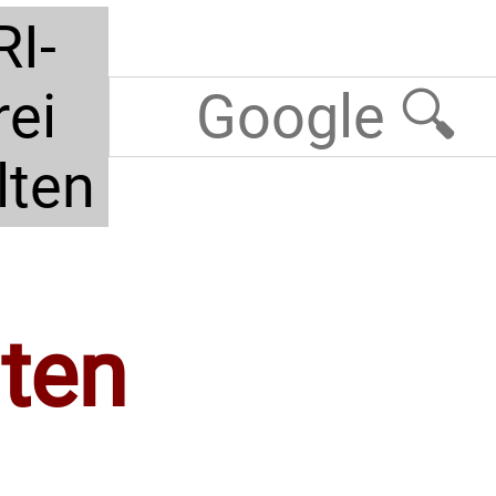
RI-
rei
lten
lten