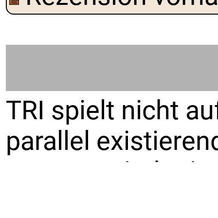
TRI spielt nicht au
parallel existiere
getrennt sind. Die
den Großteil der d