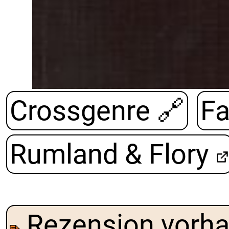
Crossgenre
🔗
Fa
Rumland & Flory
Rezension vorh