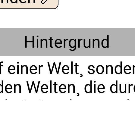
Hintergrund
f einer Welt¸ sonde
nden Welten¸ die du
 drei einzelnen Welt
arauf lebenden Wes