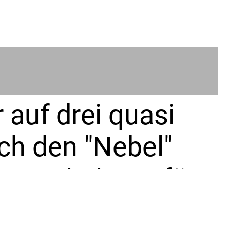
r auf drei quasi
rch den "Nebel"
en existieren für
en in völliger