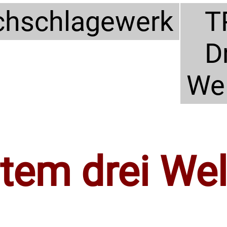
hschlagewerk
T
D
We
stem drei We