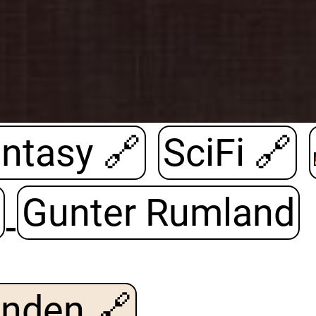
ntasy
🔗
SciFi
🔗
Gunter Rumland
anden
🔗