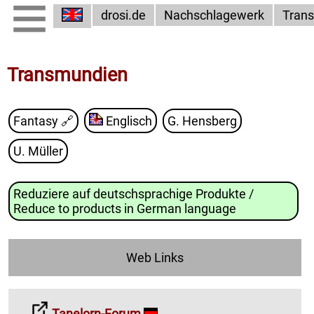
drosi.de
Nachschlagewerk
Tran
Transmundien
Fantasy
🔗
Englisch
G. Hensberg
U. Müller
Reduziere auf deutschsprachige Produkte /
Reduce to products in German language
Web Links
Tanelorn-Forum