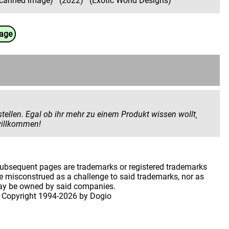
 Scanned image)
(2022)
(Exotic World Designs)
uage
 Produkt wissen wollt¸
 geben wollt. Hier seid ihr herzlich willkommen!
 subsequent pages are trademarks or registered trademarks
 misconstrued as a challenge to said trademarks, nor as
may be owned by said companies.
 Copyright
1994-2026 by Dogio