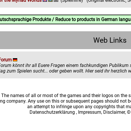
of the Myriad Worlds
(Spielhilfe)
(Original electronic¸
eutschsprachige Produkte / Reduce to products in German lang
Web Links
Forum
könnt ihr all Euere Fragen einem fachkundigen Publikum stellen. Egal ob ihr mehr zu einem
einen Ratschlag zum Spielen sucht... oder
: The names of all or most of the games and their logos on the
ing company. Any use on this or subsequent pages should not be
an attempt to infringe upon any copyrights that 
Datenschutzerklärung
,
Impressum, Disclaimer, ©