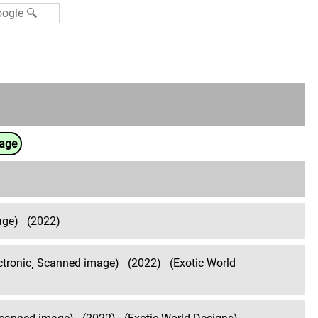
uage
age)
(2022)
ectronic¸ Scanned image)
(2022)
(Exotic World