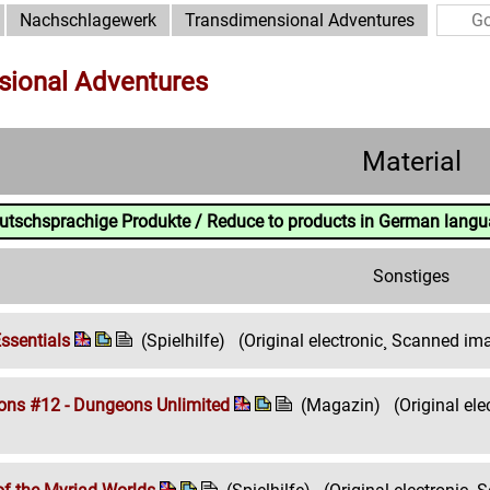
Nachschlagewerk
Transdimensional Adventures
sional Adventures
Material
eutschsprachige Produkte / Reduce to products in German lang
Sonstiges
ssentials
(Spielhilfe)
(Original electronic¸ Scanned im
zons #12 - Dungeons Unlimited
(Magazin)
(Original el