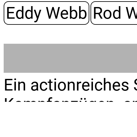
Eddy Webb
Rod 
Ein actionreiches 
Kampfanzügen¸ ang
Elementen. Es spie