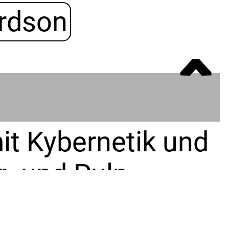
rdson
ˆ
mit Kybernetik und
- und Pulp-
ukunft¸ in der der