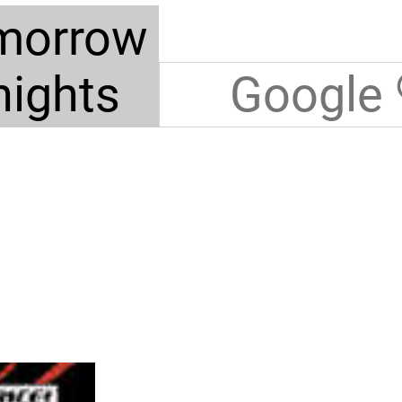
morrow
nights