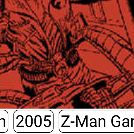
h
2005
Z-Man G