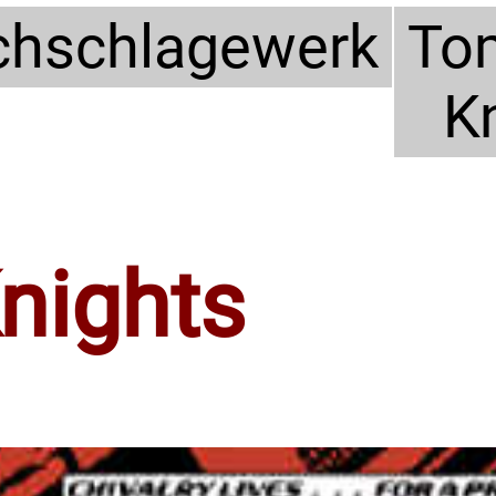
hschlagewerk
To
K
nights