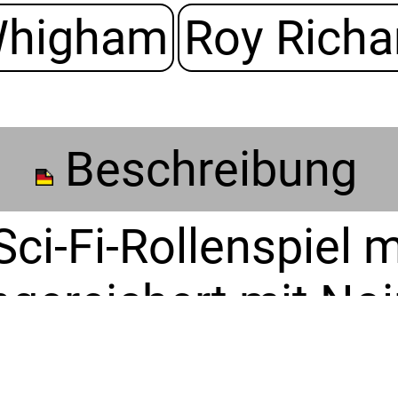
Whigham
Roy Richa
Beschreibung
Sci-Fi-Rollenspiel 
ereichert mit Noir
lt in einer nahen Z