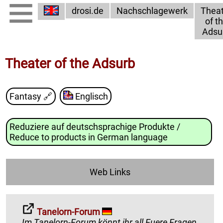
drosi.de
Nachschlagewerk
Theat
of t
Adsu
Theater of the Adsurb
Fantasy
🔗
Englisch
Reduziere auf deutschsprachige Produkte /
Reduce to products in German language
Web Links
Tanelorn-Forum
Im Tanelorn-Forum könnt ihr all Euere Fragen