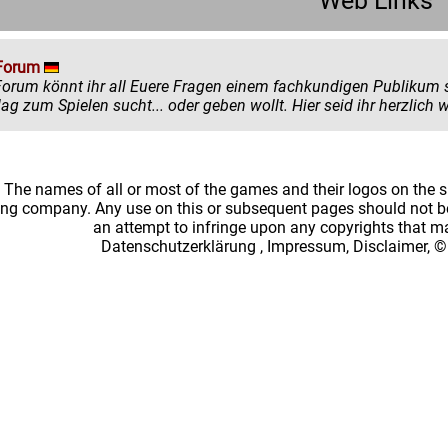
Web Links
Forum
könnt ihr all Euere Fragen einem fachkundigen Publikum stellen. Egal ob ihr mehr zu einem
einen Ratschlag zum Spielen sucht... oder
: The names of all or most of the games and their logos on the
ing company. Any use on this or subsequent pages should not be
an attempt to infringe upon any copyrights that 
Datenschutzerklärung
,
Impressum, Disclaimer, ©