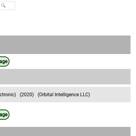
uage
ctronic)
(2020)
(Orbital Intelligence LLC)
uage