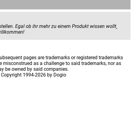
 Produkt wissen wollt¸
 geben wollt. Hier seid ihr herzlich willkommen!
 subsequent pages are trademarks or registered trademarks
 misconstrued as a challenge to said trademarks, nor as
may be owned by said companies.
 Copyright
1994-2026 by Dogio