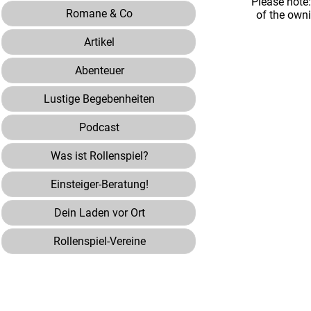
Please note
Romane & Co
of the own
Artikel
Abenteuer
Lustige Begebenheiten
Podcast
Was ist Rollenspiel?
Einsteiger-Beratung!
Dein Laden vor Ort
Rollenspiel-Vereine