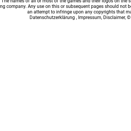
: The names of all or most of the games and their logos on the
ing company. Any use on this or subsequent pages should not be
an attempt to infringe upon any copyrights that 
Datenschutzerklärung
,
Impressum, Disclaimer, ©