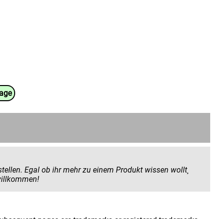
uage
 Produkt wissen wollt¸
 geben wollt. Hier seid ihr herzlich willkommen!