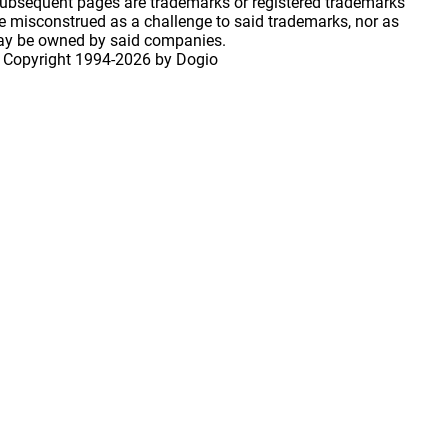
 subsequent pages are trademarks or registered trademarks
 misconstrued as a challenge to said trademarks, nor as
may be owned by said companies.
 Copyright
1994-2026 by Dogio