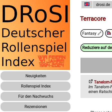
drosi.de
Terracore
Fantasy
🔗
Reduziere auf d
Neuigkeiten
Tanelorn-
Rollenspiel Index
Im Tanelorn-Forum 
Für den Nachwuchs
Rezensionen