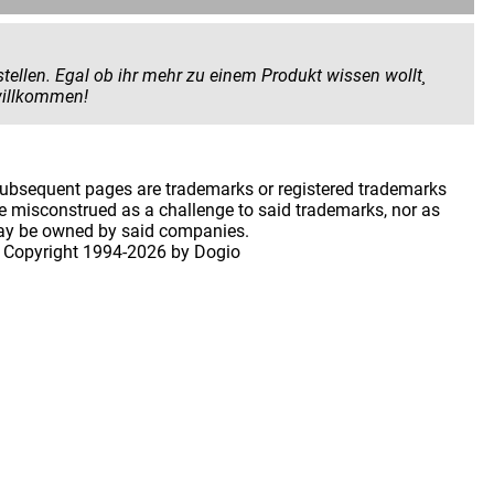
 Produkt wissen wollt¸
 geben wollt. Hier seid ihr herzlich willkommen!
 subsequent pages are trademarks or registered trademarks
 misconstrued as a challenge to said trademarks, nor as
may be owned by said companies.
 Copyright
1994-2026 by Dogio