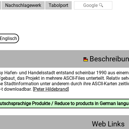
Nachschlagewerk
Tabolport
Englisch
Beschreibu
sy Hafen- und Handelsstadt entstand scheinbar 1990 aus einem 
ebaut¸ das Projekt in mehrere ASCII-Files unterteilt. Relativ seh
e Stadtinformation unter anderem durch ihre ASCII-Karten zeitlic
r-t downloadbar. [
Peter Hildebrand
]
eutschsprachige Produkte / Reduce to products in German lang
Web Links