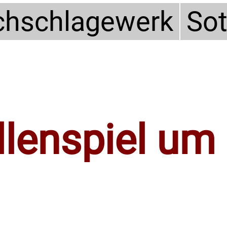
hschlagewerk
So
llenspiel um 