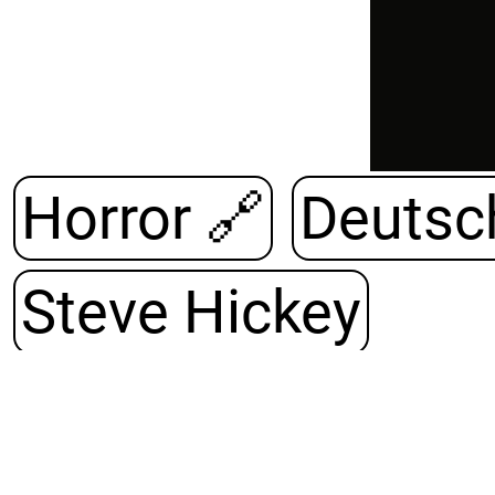
Horror
🔗
Deutsch
Steve Hickey