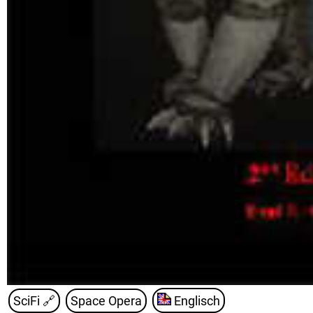
SciFi
🔗
Space Opera
Englisch