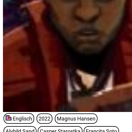
Englisch
2022
Magnus Hansen
Alvhild Sand
Casper Starostka
Francita Soto