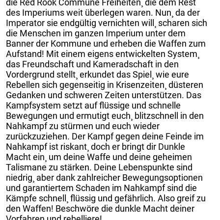
die Red Rook Commune Freiheiten¸ die dem Rest
des Imperiums weit überlegen waren. Nun¸ da der
Imperator sie endgültig vernichten will¸ scharen sich
die Menschen im ganzen Imperium unter dem
Banner der Kommune und erheben die Waffen zum
Aufstand! Mit einem eigens entwickelten System¸
das Freundschaft und Kameradschaft in den
Vordergrund stellt¸ erkundet das Spiel¸ wie eure
Rebellen sich gegenseitig in Krisenzeiten¸ düsteren
Gedanken und schweren Zeiten unterstützen. Das
Kampfsystem setzt auf flüssige und schnelle
Bewegungen und ermutigt euch¸ blitzschnell in den
Nahkampf zu stürmen und euch wieder
zurückzuziehen. Der Kampf gegen deine Feinde im
Nahkampf ist riskant¸ doch er bringt dir Dunkle
Macht ein¸ um deine Waffe und deine geheimen
Talismane zu stärken. Deine Lebenspunkte sind
niedrig¸ aber dank zahlreicher Bewegungsoptionen
und garantiertem Schaden im Nahkampf sind die
Kämpfe schnell¸ flüssig und gefährlich. Also greif zu
den Waffen! Beschwöre die dunkle Macht deiner
Vorfahren und rebelliere!