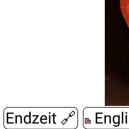
Endzeit
🔗
Engl