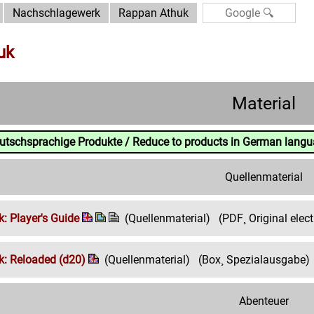
Nachschlagewerk
Rappan Athuk
uk
Material
eutschsprachige Produkte / Reduce to products in German lang
Quellenmaterial
: Player's Guide
(Quellenmaterial)
(PDF¸ Original elect
: Reloaded (d20)
(Quellenmaterial)
(Box¸ Spezialausgabe)
Abenteuer