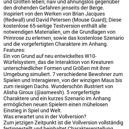
und Grotten leben; naiv und ahnungslos gegenüber
den drohenden Gefahren jenseits der Berge.
Inspiriert von den Werken von Brian Jacques
(Redwall) und David Petersen (Mouse Guard); Diese
kostenlose 65-seitige Testversion enthält alle
notwendigen Materialien¸ um die Grundlagen von
Primrose zu erlernen¸ sowie das kostenlose Szenario
und die vorgefertigten Charaktere im Anhang.
Features:
Ein von Grund auf neu entwickeltes W10-
Würfelsystem¸ das die Interaktion von Kreaturen
unterschiedlicher Formen und Größen mit ihrer
Umgebung simuliert. 7 verschiedene Bewohner zum
Spielen und Interagieren¸ von der winzigen Maus bis
zum riesigen Dachs. Wunderschön illustriert von
Alisha Giroux (@asmeesh). 5 vorgefertigte
Charaktere und ein kurzes Szenario im Anhang
ermöglichen neuen Spielern einen mühelosen
Einstieg in Spiel und Welt.
Was erwartet uns in der Vollversion?
Zum jetzigen Zeitpunkt ist die Vollversion vollständig
fertiggestellt und beinhaltet Charaktererstellung