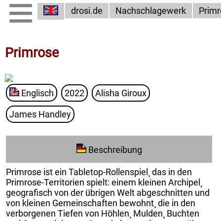
drosi.de
Nachschlagewerk
Primr
Primrose
Englisch
2022
Alisha Giroux
James Handley
Beschreibung
Primrose ist ein Tabletop-Rollenspiel¸ das in den
Primrose-Territorien spielt: einem kleinen Archipel¸
geografisch von der übrigen Welt abgeschnitten und
von kleinen Gemeinschaften bewohnt¸ die in den
verborgenen Tiefen von Höhlen¸ Mulden¸ Buchten