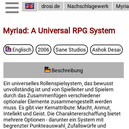
drosi.de
Nachschlagewerk
Myri
Myriad: A Universal RPG System
Englisch
2006
Sane Studios
Ashok Desai
Beschreibung
Ein universelles Rollenspielsystem¸ das bewusst
unvollständig ist und von Spielleiter und Spielern
durch das Zusammenfügen verschiedener
optionaler Elemente zusammengestellt werden
muss. Es gibt vier Kernattribute: Macht¸ Anmut¸
Intellekt und Geist. Die Charaktererschaffung bietet
mehrere Optionen - darunter ein System mit
begrenzter Punkteauswahl¸ Zufallswürfe und