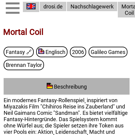
drosi.de
Nachschlagewerk
Morta
Coil
Mortal Coil
Fantasy
🔗
Englisch
2006
Galileo Games
Brennan Taylor
Beschreibung
Ein modernes Fantasy-Rollenspiel¸ inspiriert von
Miyazakis Film "Chihiros Reise ins Zauberland" und
Neil Gaimans Comic "Sandman". Es bietet vielfältige
Fantasy-Hintergründe. Das Spielsystem kommt
ohne Würfel aus; die Spieler setzen ihre Token aus
vier Pools ein: Aktion¸ Leidenschaft¸ Macht und