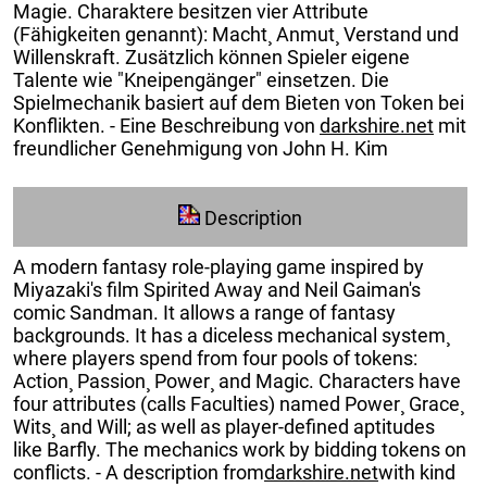
Magie. Charaktere besitzen vier Attribute
(Fähigkeiten genannt): Macht¸ Anmut¸ Verstand und
Willenskraft. Zusätzlich können Spieler eigene
Talente wie "Kneipengänger" einsetzen. Die
Spielmechanik basiert auf dem Bieten von Token bei
Konflikten. - Eine Beschreibung von
darkshire.net
mit
freundlicher Genehmigung von John H. Kim
Description
A modern fantasy role-playing game inspired by
Miyazaki's film Spirited Away and Neil Gaiman's
comic Sandman. It allows a range of fantasy
backgrounds. It has a diceless mechanical system¸
where players spend from four pools of tokens:
Action¸ Passion¸ Power¸ and Magic. Characters have
four attributes (calls Faculties) named Power¸ Grace¸
Wits¸ and Will; as well as player-defined aptitudes
like Barfly. The mechanics work by bidding tokens on
conflicts. - A description from
darkshire.net
with kind