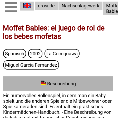
drosi.de
Nachschlagewerk
Moffe
Babie
Moffet Babies: el juego de rol de
los bebes mofetas
Spanisch
2002
La Cocoguawa
Miguel Garcia Fernandez
Beschreibung
Ein humorvolles Rollenspiel¸ in dem man ein Baby
spielt und die anderen Spieler die Mitbewohner oder
Spielkameraden sind. Es enthält ein praktisches
Kindermädchen-Handbuch. - Eine Beschreibung von
darkshire.net
mit freundlicher Genehmigung von