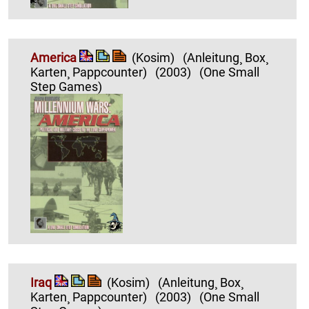
America
(Kosim)
(Anleitung¸ Box¸
Karten¸ Pappcounter)
(2003)
(One Small
Step Games)
Iraq
(Kosim)
(Anleitung¸ Box¸
Karten¸ Pappcounter)
(2003)
(One Small