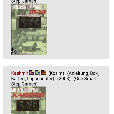
Step Games)
Kashmir
(Kosim)
(Anleitung¸ Box¸
Karten¸ Pappcounter)
(2003)
(One Small
Step Games)