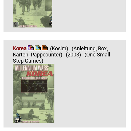
Korea
(Kosim)
(Anleitung¸ Box¸
Karten¸ Pappcounter)
(2003)
(One Small
Step Games)