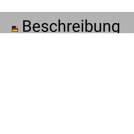
Beschreibung
n Regelheft¸ vier 8
in Szenarien der F
interplanetarer Kä