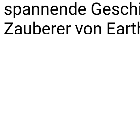
spannende Geschic
Zauberer von Eart
Magier" erzählt¸ s
In Magicians dreh
Gefühle¸ Hormone 
interessante und 
dazugehörige Kult