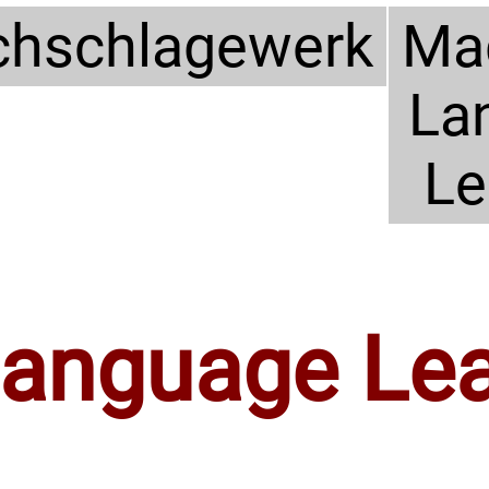
hschlagewerk
Ma
La
Le
Language Lea