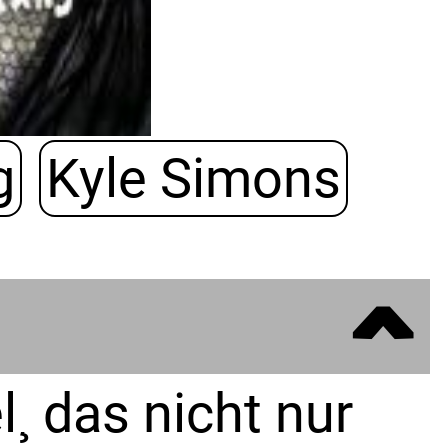
g
Kyle Simons
ˆ
l¸ das nicht nur