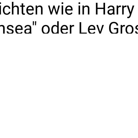
hten wie in Harry 
hsea" oder Lev Gr
ondern dir auch Kor
t sich alles um Te
und Magie. Lerne 
völlig fremde Sprac
ur und Folklore ke