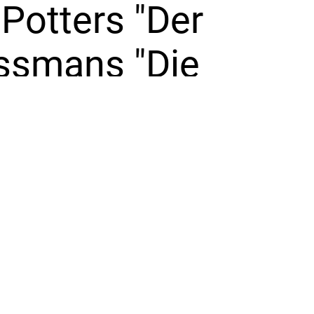
Potters "Der
ossmans "Die
eanisch beibringt.
enager-Drama¸
eine neue¸
he sowie die
nnen - ganz