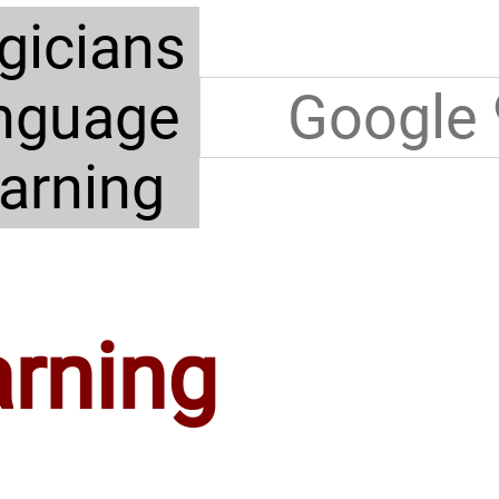
gicians
nguage
arning
rning