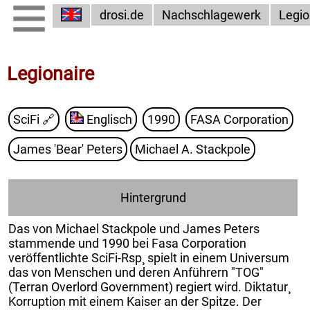
drosi.de
Nachschlagewerk
Legio
Legionaire
SciFi
🔗
Englisch
1990
FASA Corporation
James 'Bear' Peters
Michael A. Stackpole
Hintergrund
Das von Michael Stackpole und James Peters
stammende und 1990 bei Fasa Corporation
veröffentlichte SciFi-Rsp¸ spielt in einem Universum
das von Menschen und deren Anführern "TOG"
(Terran Overlord Government) regiert wird. Diktatur¸
Korruption mit einem Kaiser an der Spitze. Der