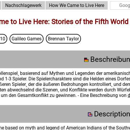
Nachschlagewerk
How We Came to Live Here
 to Live Here: Stories of the Fifth World
10
Galileo Games
Brennan Taylor
Beschreibu
Rollenspiel¸ basierend auf Mythen und Legenden der amerikanis
und 1-3 Spieler. Die Spielercharaktere sind die Helden eines Dorfes 
ren Spieler¸ der die äußeren Bedrohungen kontrolliert¸ und dem i
alten abwechselnd die Szenen¸ und Konflikte werden durch Würfe
 um den Gesamtkonflikt zu gewinnen. - Eine Beschreibung von
d
Descriptio
ame based on myth and legend of American Indians of the Southwe