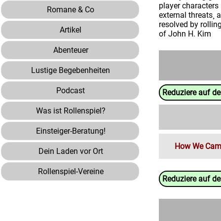
player characters 
Romane & Co
external threats¸ 
resolved by rollin
Artikel
of John H. Kim
Abenteuer
Lustige Begebenheiten
Podcast
Reduziere auf d
Was ist Rollenspiel?
Einsteiger-Beratung!
How We Came t
Dein Laden vor Ort
Rollenspiel-Vereine
Reduziere auf d