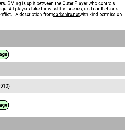
ters. GMing is split between the Outer Player who controls
age. All players take turns setting scenes¸ and conflicts are
nflict. - A description from
darkshire.net
with kind permission
uage
2010)
uage