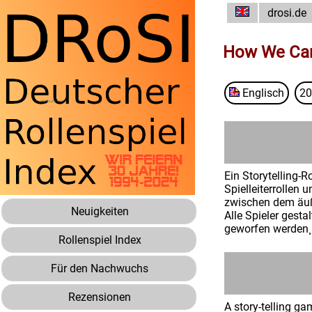
drosi.de
How We Came
Englisch
20
Ein Storytelling-
Spielleiterrollen 
zwischen dem äuße
Neuigkeiten
Alle Spieler gest
geworfen werden¸
Rollenspiel Index
Für den Nachwuchs
Rezensionen
A story-telling g