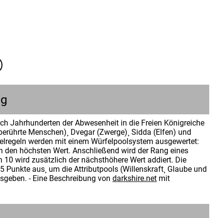
ng
nach Jahrhunderten der Abwesenheit in die Freien Königreiche
berührte Menschen)¸ Dvegar (Zwerge)¸ Sidda (Elfen) und
elregeln werden mit einem Würfelpoolsystem ausgewertet:
n den höchsten Wert. Anschließend wird der Rang eines
n 10 wird zusätzlich der nächsthöhere Wert addiert. Die
 Punkte aus¸ um die Attributpools (Willenskraft¸ Glaube und
usgeben. - Eine Beschreibung von
darkshire.net
mit