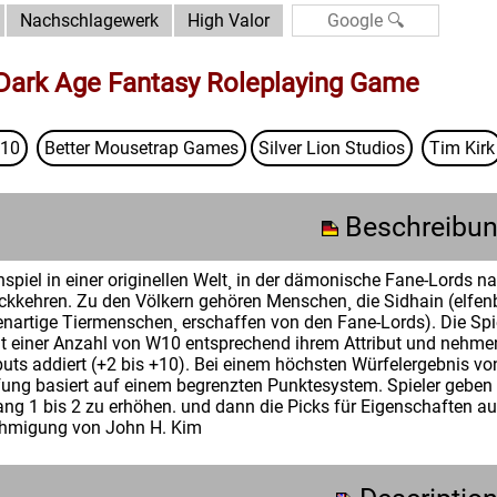
Nachschlagewerk
High Valor
 Dark Age Fantasy Roleplaying Game
10
Better Mousetrap Games
Silver Lion Studios
Tim Kirk
Beschreibu
nspiel in einer originellen Welt¸ in der dämonische Fane-Lords 
kkehren. Zu den Völkern gehören Menschen¸ die Sidhain (elfen
nartige Tiermenschen¸ erschaffen von den Fane-Lords). Die Spi
it einer Anzahl von W10 entsprechend ihrem Attribut und nehme
buts addiert (+2 bis +10). Bei einem höchsten Würfelergebnis vo
ung basiert auf einem begrenzten Punktesystem. Spieler geben 5
ang 1 bis 2 zu erhöhen. und dann die Picks für Eigenschaften a
ehmigung von John H. Kim