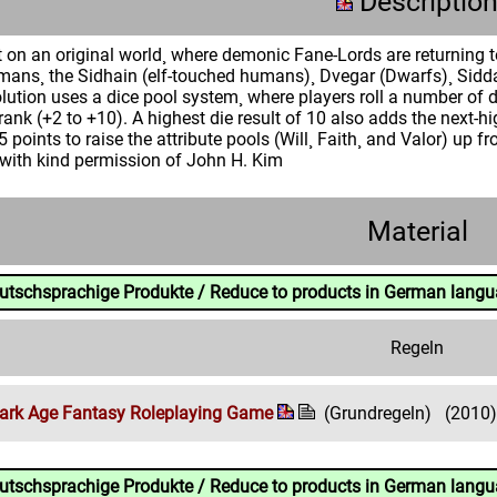
Descriptio
 on an original world¸ where demonic Fane-Lords are returning t
ans¸ the Sidhain (elf-touched humans)¸ Dvegar (Dwarfs)¸ Sidda
ution uses a dice pool system¸ where players roll a number of d1
s rank (+2 to +10). A highest die result of 10 also adds the next-h
 points to raise the attribute pools (Will¸ Faith¸ and Valor) up f
with kind permission of John H. Kim
Material
eutschsprachige Produkte / Reduce to products in German lang
Regeln
Dark Age Fantasy Roleplaying Game
(Grundregeln)
(2010)
eutschsprachige Produkte / Reduce to products in German lang