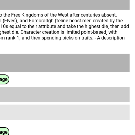
n
o the Free Kingdoms of the West after centuries absent.
 (Elves)¸ and Fomoradgh (feline beast-men created by the
0s equal to their attribute and take the highest die¸ then add
ighest die. Character creation is limited point-based¸ with
rom rank 1¸ and then spending picks on traits. - A description
uage
uage