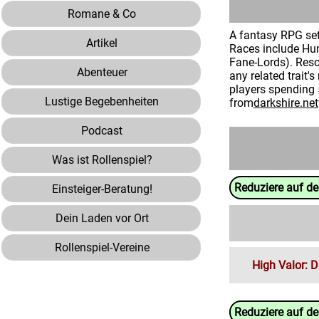
Romane & Co
A fantasy RPG set
Artikel
Races include Hum
Fane-Lords). Resol
Abenteuer
any related trait'
players spending 5
Lustige Begebenheiten
from
darkshire.net
Podcast
Was ist Rollenspiel?
Reduziere auf d
Einsteiger-Beratung!
Dein Laden vor Ort
Rollenspiel-Vereine
High Valor: 
Reduziere auf d