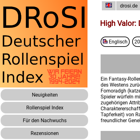
drosi.de
High Valor:
Englisch
20
Ein Fantasy-Rolle
des Westens zurüc
Fomoradgh (katze
Neuigkeiten
Spieler würfeln m
zugehörigen Attri
Rollenspiel Index
Charaktererschaff
Tapferkeit) von R
Für den Nachwuchs
freundlicher Gen
Rezensionen