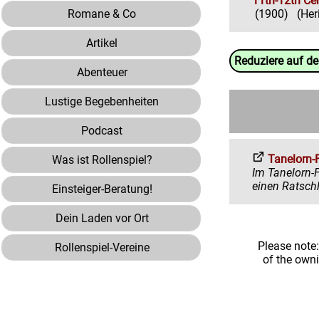
11th-12th Ce
Romane & Co
(1900)
(Her
Artikel
Reduziere auf d
Abenteuer
Lustige Begebenheiten
Podcast
Tanelorn-
Was ist Rollenspiel?
Im Tanelorn-Forum 
Einsteiger-Beratung!
Dein Laden vor Ort
Please note
Rollenspiel-Vereine
of the own