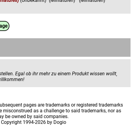
niatures)
(Unbekannt)
(Miniaturen)
(Miniaturen)
uage
 Produkt wissen wollt¸
 geben wollt. Hier seid ihr herzlich willkommen!
 subsequent pages are trademarks or registered trademarks
 misconstrued as a challenge to said trademarks, nor as
may be owned by said companies.
 Copyright
1994-2026 by Dogio