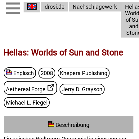
drosi.de
Nachschlagewerk
Hella
Worl
of Su
and
Ston
Hellas: Worlds of Sun and Stone
Englisch
2008
Khepera Publishing
Aethereal Forge
Jerry D. Grayson
Michael L. Fiegel
Beschreibung
Ein episches Weltraum-Opernspiel in einer von der