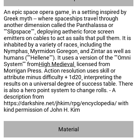
An epic space opera game¸ in a setting inspired by
Greek myth -- where spaceships travel through
another dimension called the Panthalassa or
""Slipspace""¸ deploying aetheric force screen
emitters on cables to act as sails that pull them. It is
inhabited by a variety of races¸ including the
Nymphas¸ Myrmidon Goregon¸ and Zintar as well as
humans (""Hellene""). It uses a version of the ""Omni
System"" from
High Medieval
¸ licensed from
Morrigan Press. Action resolution uses skill or
attribute minus difficulty + 1d20¸ interpreting the
results on a universal degree of success table. There
is also a hero point system to change rolls. - A
description from
https://darkshire.net/jhkim/rpg/encyclopedia/ with
kind permission of John H. Kim
Material