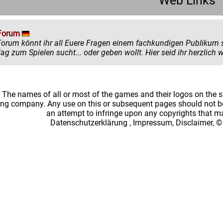
Web Links
Forum
könnt ihr all Euere Fragen einem fachkundigen Publikum stellen. Egal ob ihr mehr zu einem
einen Ratschlag zum Spielen sucht... oder
: The names of all or most of the games and their logos on the
ing company. Any use on this or subsequent pages should not be
an attempt to infringe upon any copyrights that 
Datenschutzerklärung
,
Impressum, Disclaimer, ©