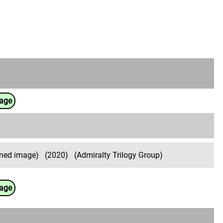
uage
nned image)
(2020)
(Admiralty Trilogy Group)
uage