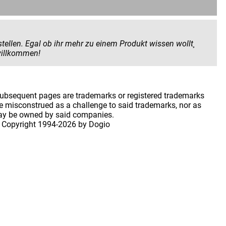
 Produkt wissen wollt¸
 geben wollt. Hier seid ihr herzlich willkommen!
 subsequent pages are trademarks or registered trademarks
 misconstrued as a challenge to said trademarks, nor as
may be owned by said companies.
 Copyright
1994-2026 by Dogio