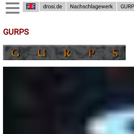
drosi.de
Nachschlagewerk
GUR
GURPS