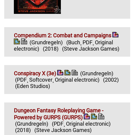
Compendium 2: Combat and Campaigns
(Grundregeln)
(Buch¸ PDF¸ Original
electronic)
(2018)
(Steve Jackson Games)
Conspiracy X (3e)
(Grundregeln)
(PDF¸ Softcover¸ Original electronic)
(2002)
(Eden Studios)
Dungeon Fantasy Roleplaying Game -
Powered by GURPS (GURPS)
(Grundregeln)
(PDF¸ Original electronic)
(2018)
(Steve Jackson Games)