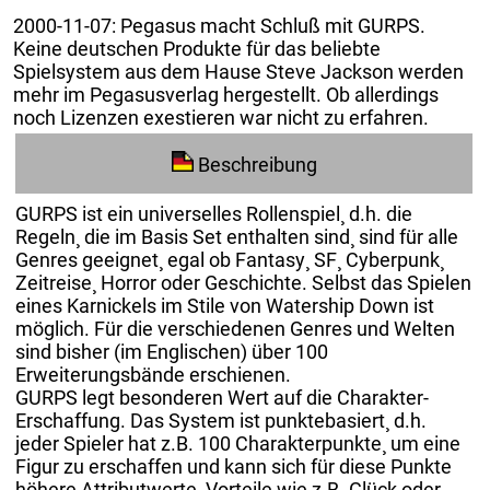
2000-11-07: Pegasus macht Schluß mit GURPS.
Keine deutschen Produkte für das beliebte
Spielsystem aus dem Hause Steve Jackson werden
mehr im Pegasusverlag hergestellt. Ob allerdings
noch Lizenzen exestieren war nicht zu erfahren.
Beschreibung
GURPS ist ein universelles Rollenspiel¸ d.h. die
Regeln¸ die im Basis Set enthalten sind¸ sind für alle
Genres geeignet¸ egal ob Fantasy¸ SF¸ Cyberpunk¸
Zeitreise¸ Horror oder Geschichte. Selbst das Spielen
eines Karnickels im Stile von Watership Down ist
möglich. Für die verschiedenen Genres und Welten
sind bisher (im Englischen) über 100
Erweiterungsbände erschienen.
GURPS legt besonderen Wert auf die Charakter-
Erschaffung. Das System ist punktebasiert¸ d.h.
jeder Spieler hat z.B. 100 Charakterpunkte¸ um eine
Figur zu erschaffen und kann sich für diese Punkte
höhere Attributwerte¸ Vorteile wie z.B. Glück oder