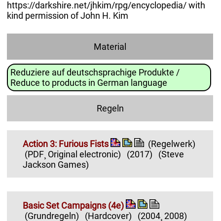
https://darkshire.net/jhkim/rpg/encyclopedia/ with
kind permission of John H. Kim
Material
Reduziere auf deutschsprachige Produkte /
Reduce to products in German language
Regeln
Action 3: Furious Fists
(Regelwerk)
(PDF¸ Original electronic)
(2017)
(Steve
Jackson Games)
Basic Set Campaigns (4e)
(Grundregeln)
(Hardcover)
(2004¸ 2008)