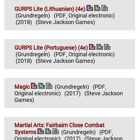
GURPS Lite (Lithuanian) (4e)
(Grundregeln)
(PDF¸ Original electronic)
(2018)
(Steve Jackson Games)
GURPS Lite (Portuguese) (4e)
(Grundregeln)
(PDF¸ Original electronic)
(2018)
(Steve Jackson Games)
Magic
(Grundregeln)
(PDF¸
Original electronic)
(2017)
(Steve Jackson
Games)
Martial Arts: Fairbairn Close Combat
Systems
(Grundregeln)
(PDF¸
Original electronic)
(2017)
(Steve Jackson