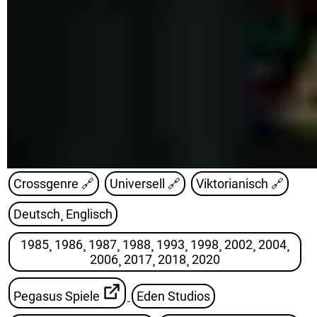
Crossgenre
🔗
Universell
🔗
Viktorianisch
🔗
Deutsch¸ Englisch
1985¸ 1986¸ 1987¸ 1988¸ 1993¸ 1998¸ 2002¸ 2004¸
2006¸ 2017¸ 2018¸ 2020
Pegasus Spiele
Eden Studios