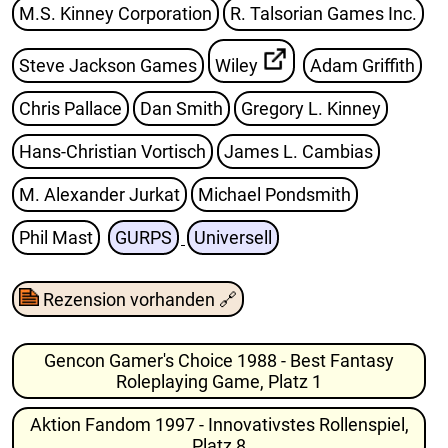
M.S. Kinney Corporation
R. Talsorian Games Inc.
Steve Jackson Games
Wiley
Adam Griffith
Chris Pallace
Dan Smith
Gregory L. Kinney
Hans-Christian Vortisch
James L. Cambias
M. Alexander Jurkat
Michael Pondsmith
Phil Mast
GURPS
Universell
Rezension vorhanden
🔗
Gencon Gamer's Choice 1988 - Best Fantasy
Roleplaying Game, Platz 1
Aktion Fandom 1997 - Innovativstes Rollenspiel,
Platz 8