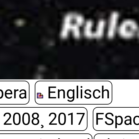
pera
Englisch
 2008¸ 2017
FSpac