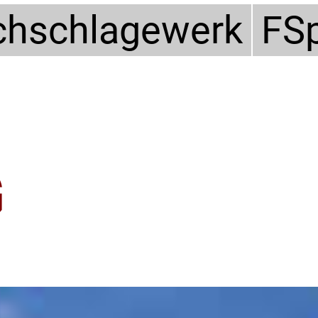
hschlagewerk
FS
G