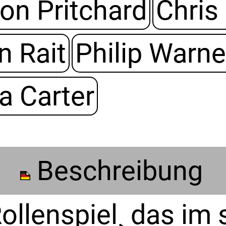
son Pritchard
Chris
n Rait
Philip Warn
a Carter
Beschreibung
ollenspiel¸ das im 