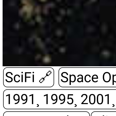
SciFi
🔗
Space O
1991¸ 1995¸ 2001¸