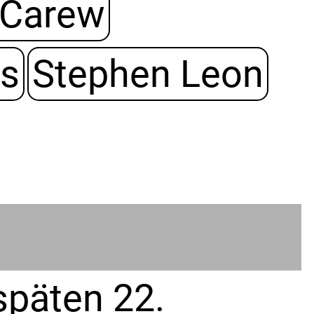
 Carew
es
Stephen Leon
späten 22.