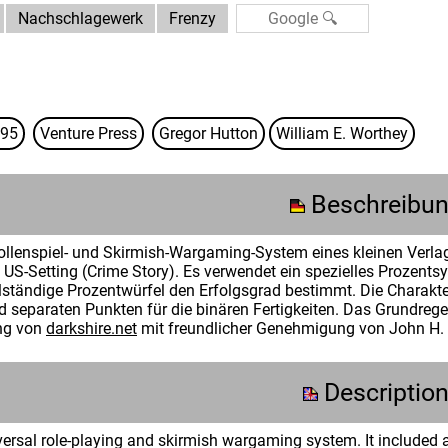
Nachschlagewerk
Frenzy
95
Venture Press
Gregor Hutton
William E. Worthey
Beschreibu
ollenspiel- und Skirmish-Wargaming-System eines kleinen Verlags.
US-Setting (Crime Story). Es verwendet ein spezielles Prozentsys
llständige Prozentwürfel den Erfolgsgrad bestimmt. Die Charakte
 separaten Punkten für die binären Fertigkeiten. Das Grundregelw
ung von
darkshire.net
mit freundlicher Genehmigung von John H.
Descriptio
ersal role-playing and skirmish wargaming system. It included a 