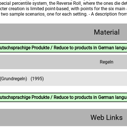
special percentile system¸ the Reverse Roll¸ where the ones die de
ter creation is limited point-based¸ with points for the six main 
 two sample scenarios¸ one for each setting. - A description fro
Material
eutschsprachige Produkte / Reduce to products in German lang
Regeln
(Grundregeln)
(1995)
eutschsprachige Produkte / Reduce to products in German lang
Web Links