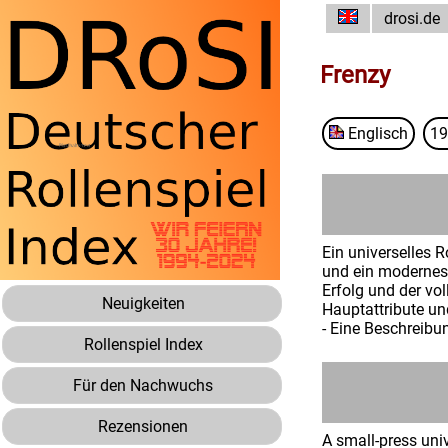
drosi.de
Frenzy
Englisch
19
Ein universelles R
und ein modernes 
Erfolg und der vo
Neuigkeiten
Hauptattribute und
- Eine Beschreib
Rollenspiel Index
Für den Nachwuchs
Rezensionen
A small-press univ